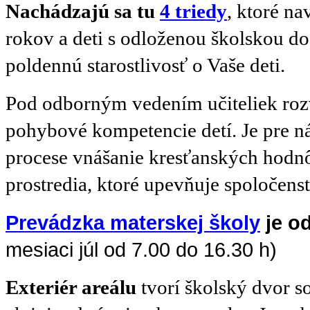
Nachádzajú sa tu
4 triedy
, ktoré na
rokov a deti s odloženou školskou d
poldennú starostlivosť o Vaše deti.
Pod odborným vedením učiteliek roz
pohybové kompetencie detí. Je pre n
procese vnášanie kresťanských hodnô
prostredia, ktoré upevňuje spoločens
Prevádzka materskej školy
je o
mesiaci júl od 7.00 do 16.30 h)
Exteriér areálu
tvorí školský dvor s