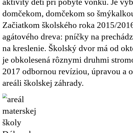
aktivity detí pri pobyte vonku. Je 
domčekom, domčekom so šmýkalkou,
Začiatkom školského roka 2015/2016 
agátového dreva: pníčky na prechádza
na kreslenie. Školský dvor má od ok
je obkolesená rôznymi druhmi stromov
2017 odbornou revíziou, úpravou a or
areáli školskej záhrady.