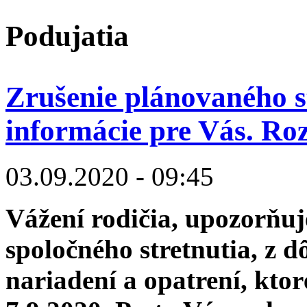
Skočiť na hlavný obsah
Podujatia
Cirkevná
materská
škola
Zrušenie plánovaného s
Gianny
informácie pre Vás. Roz
Berettovej
Mollovej
03.09.2020 - 09:45
Vážení rodičia, upozorňu
spoločného stretnutia, z 
nariadení a opatrení, kto