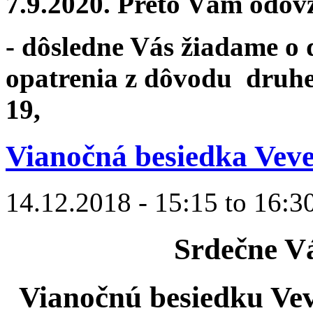
7.9.2020. Preto Vám odov
- dôsledne Vás žiadame o
opatrenia z dôvodu druhe
19,
Vianočná besiedka Veve
14.12.2018 -
15:15
to
16:3
Srdečne V
Vianočnú besiedku Vev