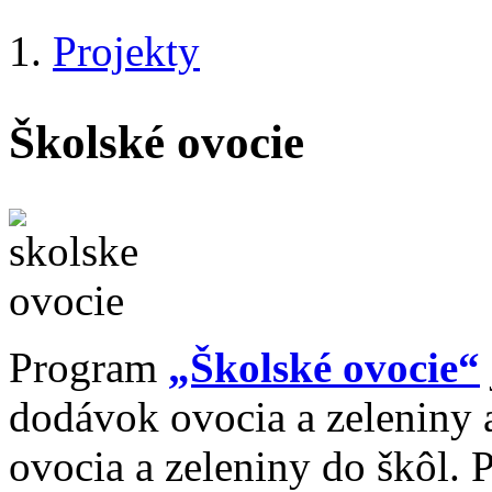
Skočiť na hlavný obsah
Projekty
Cirkevná
Nachádzate sa tu
materská
škola
Školské ovocie
Gianny
Berettovej
Mollovej
Program
„Školské ovocie“
dodávok ovocia a zeleniny
ovocia a zeleniny do škôl. 